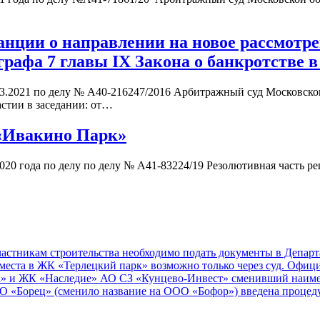
анции о направлении на новое рассмотр
афа 7 главы IX Закона о банкротстве в
3.2021 по делу № А40-216247/2016 Арбитражный суд Московского
астии в заседании: от…
«Ивакино Парк»
20 года по делу по делу № А41-83224/19 Резолютивная часть ре
стникам строительства необходимо подать документы в Департа
еста в ЖК «Терлецкий парк» возможно только через суд. Офиц
» и ЖК «Наследие» АО СЗ «Кунцево-Инвест» сменивший наиме
«Борец» (сменило название на ООО «Бофор») введена процедур