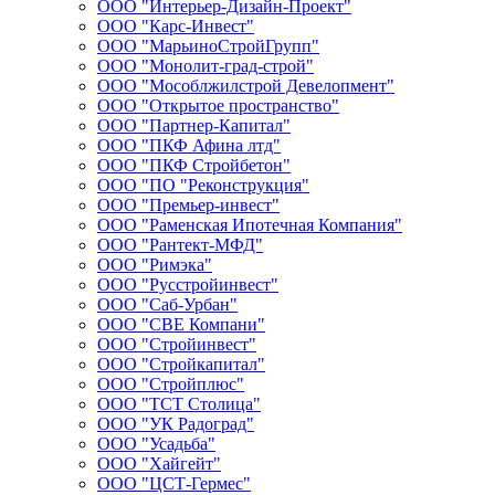
ООО "Интерьер-Дизайн-Проект"
ООО "Карс-Инвест"
ООО "МарьиноСтройГрупп"
ООО "Монолит-град-строй"
ООО "Мособлжилстрой Девелопмент"
ООО "Открытое пространство"
ООО "Партнер-Капитал"
ООО "ПКФ Афина лтд"
ООО "ПКФ Стройбетон"
ООО "ПО "Реконструкция"
ООО "Премьер-инвест"
ООО "Раменская Ипотечная Компания"
ООО "Рантект-МФД"
ООО "Римэка"
ООО "Русстройинвест"
ООО "Саб-Урбан"
ООО "СВЕ Компани"
ООО "Стройинвест"
ООО "Стройкапитал"
ООО "Стройплюс"
ООО "ТСТ Столица"
ООО "УК Радоград"
ООО "Усадьба"
ООО "Хайгейт"
ООО "ЦСТ-Гермес"