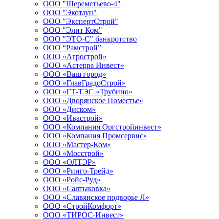
ООО "Шереметьево-4"
ООО "Экотаун"
ООО "ЭкспертСтрой"
ООО "Элит Ком"
ООО "ЭТО-С" банкротство
ООО “Рамстрой”
ООО «Агрострой»
ООО «Астерра Инвест»
ООО «Ваш город»
ООО «ГлавГрадоСтрой»
ООО «ГТ-ТЭС «Трубино»
ООО «Дворянское Поместье»
ООО «Диском»
ООО «Ивастрой»
ООО «Компания Оргстройинвест»
ООО «Компания Промсервис»
ООО «Мастер-Ком»
ООО «Мосстрой»
ООО «ОЛТЭР»
ООО «Ринго-Трейд»
ООО «Ройс-Руд»
ООО «Салтыковка»
ООО «Славянское подворье Л»
ООО «СтройКомфорт»
ООО «ТИРОС-Инвест»