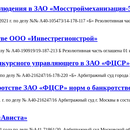
блюдения в ЗАО «Мосстроймеханизация-
021 г. по делу №№ А40-105473/14-178-117 «Б» Резолютивная час
стве ООО «Инвестрегионстрой»
елу № А40-190919/19-187-213 Б Резолютивная часть оглашена 01
онкурсного управляющего в ЗАО «ФЦСР»
 по делу № А40-216247/16-178-220 «Б» Арбитражный суд города
ротстве ЗАО «ФЦСР» норм о банкротств
г. по делу № А40-216247/16 Арбитражный суд г. Москвы в соста
«Ависта»
1 года по делу №А41-71861/20 Арбитражный суд Московской обл