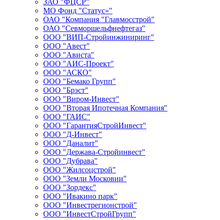
ЗАО "ФЦСР"
МО Фонд "Статус»"
ОАО "Компания "Главмосстрой"
ОАО "Севморшельфнефтегаз"
ООО "ВИП-Стройинжиниринг"
ООО "Авест"
ООО "Ависта"
ООО "АИС-Проект"
ООО "АСКО"
ООО "Бемако Групп"
ООО "Брэст"
ООО "Виром-Инвест"
ООО "Вторая Ипотечная Компания"
ООО "ГАИС"
ООО "ГарантияСтройИнвест"
ООО "Д-Инвест"
ООО "Даналит"
ООО "Держава-Стройинвест"
ООО "Дубрава"
ООО "Жилсоцстрой"
ООО "Земли Московии"
ООО "Зордекс"
ООО "Ивакино парк"
ООО "Инвестрегионстрой"
ООО "ИнвестСтройГрупп"