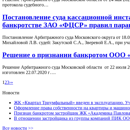
протокола судебного…
Постановление суда кассационной инст
банкротстве ЗАО «ФЦСР» правил парагр
Постановление Арбитражного суда Московского округа от 18.0
Михайловой Л.В. судей: Закутской С.А., Зверевой Е.А., при уч
Решение о признании банкротом ООО 
Решение Арбитражного суда Московской области от 22 июля 20
изготовлен 22.07.2020 г….
1
2
3
›
»
Новости
ЖК «Квартал Триумфальный» введен в эксплуатацию. Уча
Оформление права собственности на квартиры и машином
Признан банкротом застройщик ЖК «Академика Павлова
В отношении застройщика из группы компаний ПИК ООО 
Все новости >>