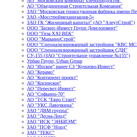
АО "Московский комбинат хлебопродуктов"
АО "Объединенная Строительная Компания"
ЗАО "Московская тонкосуконная фабрика имени Пе
ЗАО «Мосстроймеханизация-5»
ЗАО ГК "Жилищный капитал" (АО "АлеутСтрой")
ООО "Бизнес-Инвест Групп Девелопмент"
ООО "Гиза XXI ВЕК"
ООО "МарьиноСтрой"
ООО "Специализированный застройщик "КВС МС
ООО "Специализированный застройщик СДИ"
СУ-155 (ЗАО "Строительное управление №155")
Урбан Групп, Urban Group
АО "Ипское" ранее СЗ "Кунцево-Инвест"
АО "Керамо"
АО "Континент проект"
АО "Косинское"
АО "Пересвет-Инвест"
АО "Софьино-70"
АО "ТСК "Евро Старт"
АО "УКС Лавочкина"
ЗАО "ДВМ группа"
ЗАО "Десна-Ленд"
ЗАО "ИСК "ЭНБИЭМ"
ЗАО "ПСФ "Норд"
ЗАО "ТЕКС"