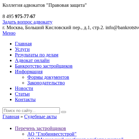
Коллегия адвокатов
"Правовая защита"
8 495
975-77-67
Задать вопрос адвокату
г. Москва, Большой Кисловский пер., д.1, стр.2.
info@bankrotstvo
Меню
Главная
Услуги
Результаты по делам
Адвокат онлайн
Банкротство застройщиков
Информация
Формы документов
Законодательство
Новости
Статьи
Контакты
Главная
»
Судебные акты
Перечень застройщиков
АО "Глобинвестстрой"