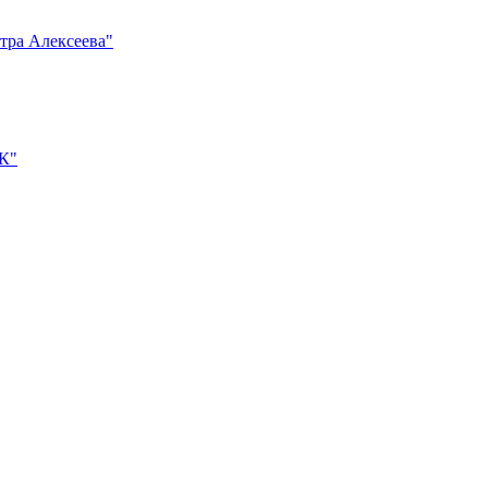
тра Алексеева"
К"