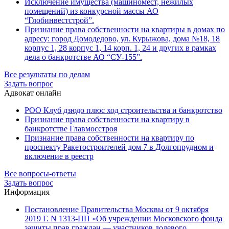
Исключение имущества (машиномест, нежилых
помещений) из конкурсной массы АО
“Глобинвестстрой”.
Признание права собственности на квартиры в домах по
адресу: город Домодедово, ул. Курыжова, дома №18, 18
корпус 1, 28 корпус 1, 14 корп. 1, 24 и других в рамках
дела о банкротстве АО “СУ-155”.
Все результаты по делам
Задать вопрос
Адвокат онлайн
РОО Клуб дзюдо плюс ход строительства и банкротство
Признание права собственности на квартиру в
банкротстве Главмосстроя
Признание права собственности на квартиру по
проспекту Ракетостроителей дом 7 в Долгопрудном и
включение в реестр
Все вопросы-ответы
Задать вопрос
Информация
Постановление Правительства Москвы от 9 октября
2019 Г. N 1313-ПП «Об учреждении Московского фонда
защиты прав граждан — участников долевого