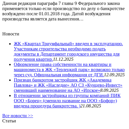
Данная редакция параграфа 7 главы 9 Федерального закона
применяется только если производство по делу о банкротстве
возбуждено после 01.01.2018 года. Датой возбуждения
производства является дата вынесения…
Новости
ЖК «Квартал Триумфальный» введен в эксплуатацию.
Участникам строительства необходимо подать
документы в Департамент городского имущества для
получения квартир.
11.12.2025
Оформление права собственности на квартиры и
машиноместа в ЖК «Терлецкий парк» возможно только
через суд. Официальная информация от ДГИ.
12.09.2025
Признан банкротом застройщик ЖК «Академика
Павлова» и ЖК «Наследие» АО СЗ «Кунцево-Инвест»
сменивший наименование на АО «Ипское»
8.09.2025
В отношении застройщика из группы компаний ПИК
ООО «Борец» (сменило название на ООО «Бофор»)
введена процедура банкротства. )
21.08.2025
Все новости >>
Статьи