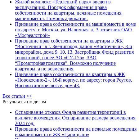
Жилой комплекс «Терлецкий парк» введен в
эксплуатацию. Порядок оформления права
собственности на квартиры, нежилые помещения,
машиноместа. Помощь адвокатов.
Признание права собственности на машиноместа в доме
по адресу: г. Москва, ул. Наличная, д. 3, ответчик ОАО
«Мосреалстрой»
Признание прав собственности на квартиры в ЖК
“Восточный” в г. Звенигород, район «Восточный», 3-й
микрорайон, дома 9, 10, 13. Застройщик Фонд развития
территорий, ранее АО «СУ-155», ЗАО
“Промстройавтоматика”. Возможно получение
квартиры, а не возмещения.
Признание права собственности на квартиры в ЖК
«Новокосино-2», 16-й корпус, по адресу: город Реутов,
Носовихинское шоссе, дом 43.
Все статьи >>
Результаты по делам
Оспаривание отказов Фонда развития территорий в
выплате возмещения. Оспаривание размера возмещения.
2024 год.
Признание права собственности на нежилые помещения
и машиноместа в ЖК «Царицыно»