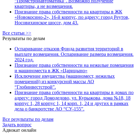
“Промстройавтоматика”. Возможно получение
квартиры, а не возмещения.
Признание права собственности на квартиры в ЖК
«Новокосино-2», 16-й корпус, по адресу: город Реутов,
Носовихинское шоссе, дом 43.
Все статьи >>
Результаты по делам
Оспаривание отказов Фонда развития территорий в
выплате возмещения. Оспаривание размера возмещения.
2024 год.
Признание права собственности на нежилые помещения
и машиноместа в ЖК «Царицыно»
Исключение имущества (машиномест, нежилых
помещений) из конкурсной массы АО
“Глобинвестстрой”.
Признание права собственности на квартиры в домах по
адресу: город Домодедово, ул. Курыжова, дома №18, 18
корпус 1, 28 корпус 1, 14 корп. 1, 24 и других в рамках
дела о банкротстве АО “СУ-155”.
Все результаты по делам
Задать вопрос
Адвокат онлайн