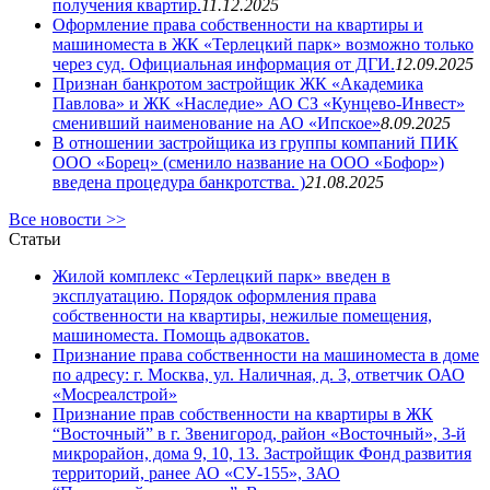
получения квартир.
11.12.2025
Оформление права собственности на квартиры и
машиноместа в ЖК «Терлецкий парк» возможно только
через суд. Официальная информация от ДГИ.
12.09.2025
Признан банкротом застройщик ЖК «Академика
Павлова» и ЖК «Наследие» АО СЗ «Кунцево-Инвест»
сменивший наименование на АО «Ипское»
8.09.2025
В отношении застройщика из группы компаний ПИК
ООО «Борец» (сменило название на ООО «Бофор»)
введена процедура банкротства. )
21.08.2025
Все новости >>
Статьи
Жилой комплекс «Терлецкий парк» введен в
эксплуатацию. Порядок оформления права
собственности на квартиры, нежилые помещения,
машиноместа. Помощь адвокатов.
Признание права собственности на машиноместа в доме
по адресу: г. Москва, ул. Наличная, д. 3, ответчик ОАО
«Мосреалстрой»
Признание прав собственности на квартиры в ЖК
“Восточный” в г. Звенигород, район «Восточный», 3-й
микрорайон, дома 9, 10, 13. Застройщик Фонд развития
территорий, ранее АО «СУ-155», ЗАО