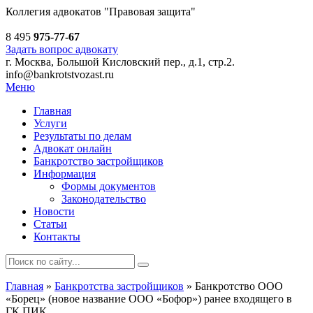
Коллегия адвокатов
"Правовая защита"
8 495
975-77-67
Задать вопрос адвокату
г. Москва, Большой Кисловский пер., д.1, стр.2.
info@bankrotstvozast.ru
Меню
Главная
Услуги
Результаты по делам
Адвокат онлайн
Банкротство застройщиков
Информация
Формы документов
Законодательство
Новости
Статьи
Контакты
Главная
»
Банкротства застройщиков
»
Банкротство ООО
«Борец» (новое название ООО «Бофор») ранее входящего в
ГК ПИК