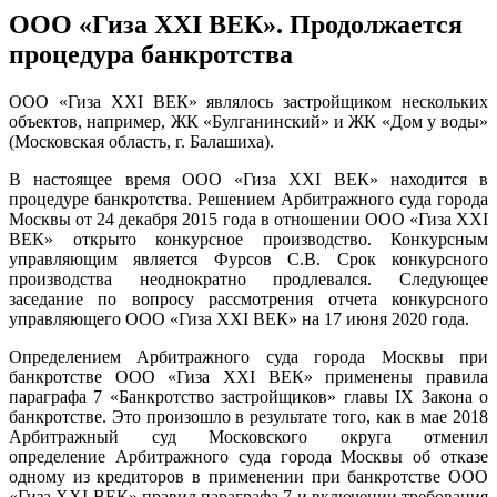
ООО «Гиза XXI ВЕК». Продолжается
процедура банкротства
ООО «Гиза XXI ВЕК» являлось застройщиком нескольких
объектов, например, ЖК «Булганинский» и ЖК «Дом у воды»
(Московская область, г. Балашиха).
В настоящее время ООО «Гиза XXI ВЕК» находится в
процедуре банкротства. Решением Арбитражного суда города
Москвы от 24 декабря 2015 года в отношении ООО «Гиза XXI
ВЕК» открыто конкурсное производство. Конкурсным
управляющим является Фурсов С.В. Срок конкурсного
производства неоднократно продлевался. Следующее
заседание по вопросу рассмотрения отчета конкурсного
управляющего ООО «Гиза XXI ВЕК» на 17 июня 2020 года.
Определением Арбитражного суда города Москвы при
банкротстве ООО «Гиза XXI ВЕК» применены правила
параграфа 7 «Банкротство застройщиков» главы IX Закона о
банкротстве. Это произошло в результате того, как в мае 2018
Арбитражный суд Московского округа отменил
определение Арбитражного суда города Москвы об отказе
одному из кредиторов в применении при банкротстве ООО
«Гиза XXI ВЕК» правил параграфа 7 и включении требования