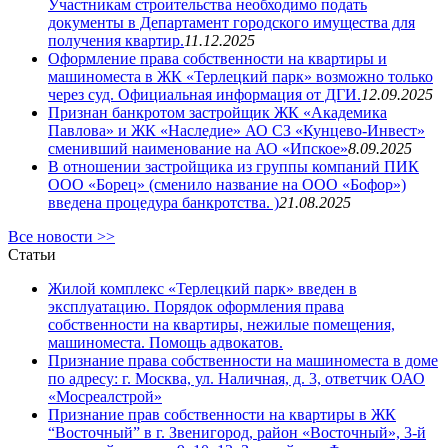
Участникам строительства необходимо подать
документы в Департамент городского имущества для
получения квартир.
11.12.2025
Оформление права собственности на квартиры и
машиноместа в ЖК «Терлецкий парк» возможно только
через суд. Официальная информация от ДГИ.
12.09.2025
Признан банкротом застройщик ЖК «Академика
Павлова» и ЖК «Наследие» АО СЗ «Кунцево-Инвест»
сменивший наименование на АО «Ипское»
8.09.2025
В отношении застройщика из группы компаний ПИК
ООО «Борец» (сменило название на ООО «Бофор»)
введена процедура банкротства. )
21.08.2025
Все новости >>
Статьи
Жилой комплекс «Терлецкий парк» введен в
эксплуатацию. Порядок оформления права
собственности на квартиры, нежилые помещения,
машиноместа. Помощь адвокатов.
Признание права собственности на машиноместа в доме
по адресу: г. Москва, ул. Наличная, д. 3, ответчик ОАО
«Мосреалстрой»
Признание прав собственности на квартиры в ЖК
“Восточный” в г. Звенигород, район «Восточный», 3-й