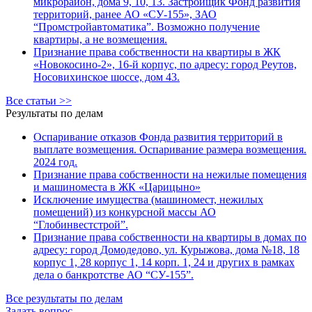
микрорайон, дома 9, 10, 13. Застройщик Фонд развития
территорий, ранее АО «СУ-155», ЗАО
“Промстройавтоматика”. Возможно получение
квартиры, а не возмещения.
Признание права собственности на квартиры в ЖК
«Новокосино-2», 16-й корпус, по адресу: город Реутов,
Носовихинское шоссе, дом 43.
Все статьи >>
Результаты по делам
Оспаривание отказов Фонда развития территорий в
выплате возмещения. Оспаривание размера возмещения.
2024 год.
Признание права собственности на нежилые помещения
и машиноместа в ЖК «Царицыно»
Исключение имущества (машиномест, нежилых
помещений) из конкурсной массы АО
“Глобинвестстрой”.
Признание права собственности на квартиры в домах по
адресу: город Домодедово, ул. Курыжова, дома №18, 18
корпус 1, 28 корпус 1, 14 корп. 1, 24 и других в рамках
дела о банкротстве АО “СУ-155”.
Все результаты по делам
Задать вопрос