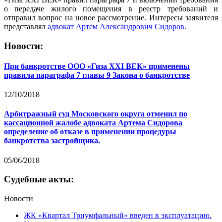
о передаче жилого помещения в реестр требований и
отправил вопрос на новое рассмотрение. Интересы заявителя
представлял
адвокат Артем Александрович Сидоров
.
Новости:
При банкротстве ООО «Гиза XXI ВЕК» применены
правила параграфа 7 главы 9 Закона о банкротстве
12/10/2018
Арбитражный суд Московского округа отменил по
кассационной жалобе адвоката Артема Сидорова
определение об отказе в применении процедуры
банкротства застройщика.
05/06/2018
Судебные акты:
Новости
ЖК «Квартал Триумфальный» введен в эксплуатацию.