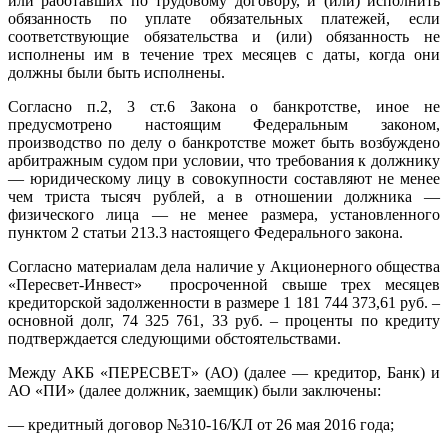
или работавших по трудовому договору, и (или) исполнить
обязанность по уплате обязательных платежей, если
соответствующие обязательства и (или) обязанность не
исполнены им в течение трех месяцев с даты, когда они
должны были быть исполнены.
Согласно п.2, 3 ст.6 Закона о банкротстве, иное не
предусмотрено настоящим Федеральным законом,
производство по делу о банкротстве может быть возбуждено
арбитражным судом при условии, что требования к должнику
— юридическому лицу в совокупности составляют не менее
чем триста тысяч рублей, а в отношении должника —
физического лица — не менее размера, установленного
пунктом 2 статьи 213.3 настоящего Федерального закона.
Согласно материалам дела наличие у Акционерного общества
«Пересвет-Инвест» просроченной свыше трех месяцев
кредиторской задолженности в размере 1 181 744 373,61 руб. –
основной долг, 74 325 761, 33 руб. – проценты по кредиту
подтверждается следующими обстоятельствами.
Между АКБ «ПЕРЕСВЕТ» (АО) (далее — кредитор, Банк) и
АО «ПИ» (далее должник, заемщик) были заключены:
— кредитный договор №310-16/КЛ от 26 мая 2016 года;