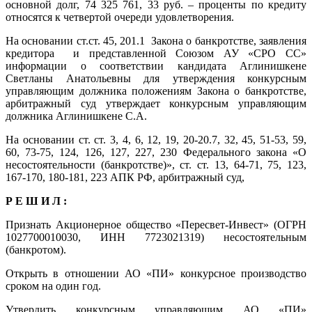
основной долг, 74 325 761, 33 руб. – проценты по кредиту
относятся к четвертой очереди удовлетворения.
На основании ст.ст. 45, 201.1 Закона о банкротстве, заявления
кредитора и представленной Союзом АУ «СРО СС»
информации о соответствии кандидата Аглинишкене
Светланы Анатольевны для утверждения конкурсным
управляющим должника положениям Закона о банкротстве,
арбитражный суд утверждает конкурсным управляющим
должника Аглинишкене С.А.
На основании ст. ст. 3, 4, 6, 12, 19, 20-20.7, 32, 45, 51-53, 59,
60, 73-75, 124, 126, 127, 227, 230 Федерального закона «О
несостоятельности (банкротстве)», ст. ст. 13, 64-71, 75, 123,
167-170, 180-181, 223 АПК РФ, арбитражный суд,
Р Е Ш И Л :
Признать Акционерное общество «Пересвет-Инвест» (ОГРН
1027700010030, ИНН 7723021319) несостоятельным
(банкротом).
Открыть в отношении АО «ПИ» конкурсное производство
сроком на один год.
Утвердить конкурсным управляющим АО «ПИ»