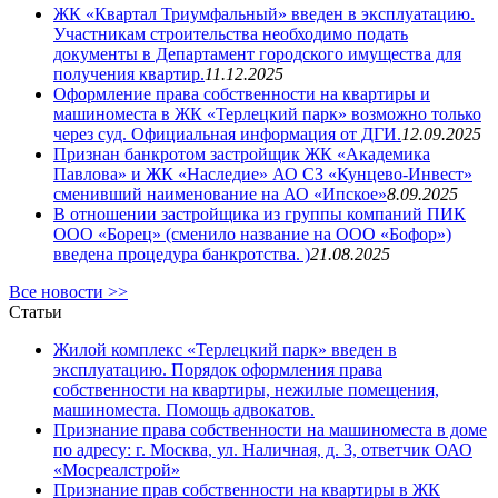
ЖК «Квартал Триумфальный» введен в эксплуатацию.
Участникам строительства необходимо подать
документы в Департамент городского имущества для
получения квартир.
11.12.2025
Оформление права собственности на квартиры и
машиноместа в ЖК «Терлецкий парк» возможно только
через суд. Официальная информация от ДГИ.
12.09.2025
Признан банкротом застройщик ЖК «Академика
Павлова» и ЖК «Наследие» АО СЗ «Кунцево-Инвест»
сменивший наименование на АО «Ипское»
8.09.2025
В отношении застройщика из группы компаний ПИК
ООО «Борец» (сменило название на ООО «Бофор»)
введена процедура банкротства. )
21.08.2025
Все новости >>
Статьи
Жилой комплекс «Терлецкий парк» введен в
эксплуатацию. Порядок оформления права
собственности на квартиры, нежилые помещения,
машиноместа. Помощь адвокатов.
Признание права собственности на машиноместа в доме
по адресу: г. Москва, ул. Наличная, д. 3, ответчик ОАО
«Мосреалстрой»
Признание прав собственности на квартиры в ЖК