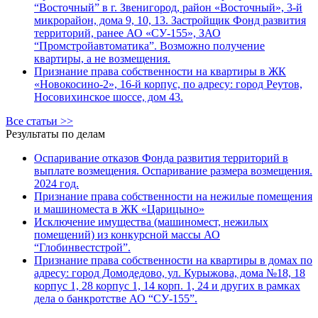
“Восточный” в г. Звенигород, район «Восточный», 3-й
микрорайон, дома 9, 10, 13. Застройщик Фонд развития
территорий, ранее АО «СУ-155», ЗАО
“Промстройавтоматика”. Возможно получение
квартиры, а не возмещения.
Признание права собственности на квартиры в ЖК
«Новокосино-2», 16-й корпус, по адресу: город Реутов,
Носовихинское шоссе, дом 43.
Все статьи >>
Результаты по делам
Оспаривание отказов Фонда развития территорий в
выплате возмещения. Оспаривание размера возмещения.
2024 год.
Признание права собственности на нежилые помещения
и машиноместа в ЖК «Царицыно»
Исключение имущества (машиномест, нежилых
помещений) из конкурсной массы АО
“Глобинвестстрой”.
Признание права собственности на квартиры в домах по
адресу: город Домодедово, ул. Курыжова, дома №18, 18
корпус 1, 28 корпус 1, 14 корп. 1, 24 и других в рамках
дела о банкротстве АО “СУ-155”.