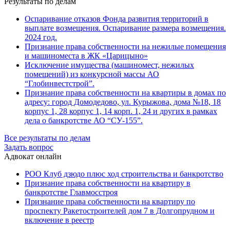
Результаты по делам
Оспаривание отказов Фонда развития территорий в
выплате возмещения. Оспаривание размера возмещения.
2024 год.
Признание права собственности на нежилые помещения
и машиноместа в ЖК «Царицыно»
Исключение имущества (машиномест, нежилых
помещений) из конкурсной массы АО
“Глобинвестстрой”.
Признание права собственности на квартиры в домах по
адресу: город Домодедово, ул. Курыжова, дома №18, 18
корпус 1, 28 корпус 1, 14 корп. 1, 24 и других в рамках
дела о банкротстве АО “СУ-155”.
Все результаты по делам
Задать вопрос
Адвокат онлайн
РОО Клуб дзюдо плюс ход строительства и банкротство
Признание права собственности на квартиру в
банкротстве Главмосстроя
Признание права собственности на квартиру по
проспекту Ракетостроителей дом 7 в Долгопрудном и
включение в реестр