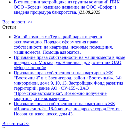
В отношении застройщика из группы компаний ПИК
ООО «Борец» (сменило название на ООО «Бофор»)
введена процедура банкротства. )
21.08.2025
Все новости >>
Статьи
Жилой комплекс «Терлецкий парк» введен в
эксплуатацию. Порядок оформления права
собственности на квартиры, нежилые помещения,
машиноместа. Помощь адвокатов.
Признание права собственности на машиноместа в доме
по адресу: г. Москва, ул. Наличная, д. 3, ответчик ОАО
«Мосреалстрой»
Признание прав собственности на квартиры в ЖК
“Восточный” в г. Звенигород, район «Восточный», 3-й
микрорайон, дома 9, 10, 13. Застройщик Фонд развития
территорий, ранее АО «СУ-155», ЗАО
“Промстройавтоматика”. Возможно получение
квартиры, а не возмещения.
Признание права собственности на квартиры в ЖК
«Новокосино-2», 16-й корпус, по адресу: город Реутов,
Носовихинское шоссе, дом 43.
Все статьи >>