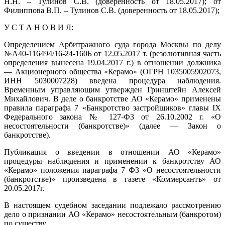
Н.Н. – Тулинов С.В. (доверенность от 18.05.2017); от
Филиппова В.П. – Тулинов С.В. (доверенность от 18.05.2017);
У С Т А Н О В И Л:
Определением Арбитражного суда города Москвы по делу
№А40-116494/16-24-160Б от 12.05.2017 т. (резолютивная часть
определения вынесена 19.04.2017 г.) в отношении должника
— Акционерного общества «Керамо» (ОГРН 1035005902073,
ИНН 5030007228) введена процедура наблюдения.
Временным управляющим утвержден Гринштейн Алексей
Михайлович. В деле о банкротстве АО «Керамо» применены
правила параграфа 7 «Банкротство застройщиков» главы IX
Федерального закона № 127-ФЗ от 26.10.2002 г. «О
несостоятельности (банкротстве)» (далее — Закон о
банкротстве).
Публикация о введении в отношении АО «Керамо»
процедуры наблюдения и применении к банкротству АО
«Керамо» положения параграфа 7 ФЗ «О несостоятельности
(банкротстве)» произведена в газете «Коммерсантъ» от
20.05.2017г.
В настоящем судебном заседании подлежало рассмотрению
дело о признании АО «Керамо» несостоятельным (банкротом)
по существу.