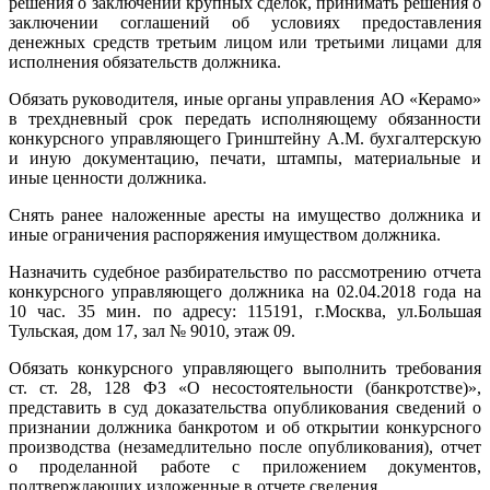
решения о заключении крупных сделок, принимать решения о
заключении соглашений об условиях предоставления
денежных средств третьим лицом или третьими лицами для
исполнения обязательств должника.
Обязать руководителя, иные органы управления АО «Керамо»
в трехдневный срок передать исполняющему обязанности
конкурсного управляющего Гринштейну А.М. бухгалтерскую
и иную документацию, печати, штампы, материальные и
иные ценности должника.
Снять ранее наложенные аресты на имущество должника и
иные ограничения распоряжения имуществом должника.
Назначить судебное разбирательство по рассмотрению отчета
конкурсного управляющего должника на 02.04.2018 года на
10 час. 35 мин. по адресу: 115191, г.Москва, ул.Большая
Тульская, дом 17, зал № 9010, этаж 09.
Обязать конкурсного управляющего выполнить требования
ст. ст. 28, 128 ФЗ «О несостоятельности (банкротстве)»,
представить в суд доказательства опубликования сведений о
признании должника банкротом и об открытии конкурсного
производства (незамедлительно после опубликования), отчет
о проделанной работе с приложением документов,
подтверждающих изложенные в отчете сведения.