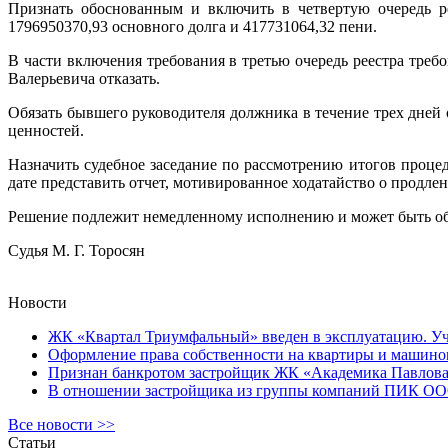
Признать обоснованным и включить в четвертую очередь 
1796950370,93 основного долга и 417731064,32 пени.
В части включения требования в третью очередь реестра тр
Валерьевича отказать.
Обязать бывшего руководителя должника в течение трех дней
ценностей.
Назначить судебное заседание по рассмотрению итогов процед
дате представить отчет, мотивированное ходатайство о продлен
Решение подлежит немедленному исполнению и может быть обж
Судья М. Г. Торосян
Новости
ЖК «Квартал Триумфальный» введен в эксплуатацию. Уча
Оформление права собственности на квартиры и машином
Признан банкротом застройщик ЖК «Академика Павлова
В отношении застройщика из группы компаний ПИК ООО 
Все новости >>
Статьи