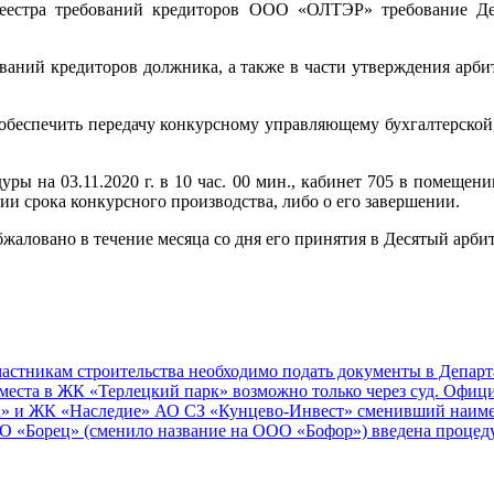
реестра требований кредиторов ООО «ОЛТЭР» требование Де
ебований кредиторов должника, а также в части утверждения 
 обеспечить передачу конкурсному управляющему бухгалтерской
уры на 03.11.2020 г. в 10 час. 00 мин., кабинет 705 в помеще
ии срока конкурсного производства, либо о его завершении.
аловано в течение месяца со дня его принятия в Десятый арб
стникам строительства необходимо подать документы в Департа
еста в ЖК «Терлецкий парк» возможно только через суд. Офиц
» и ЖК «Наследие» АО СЗ «Кунцево-Инвест» сменивший наиме
«Борец» (сменило название на ООО «Бофор») введена процедур