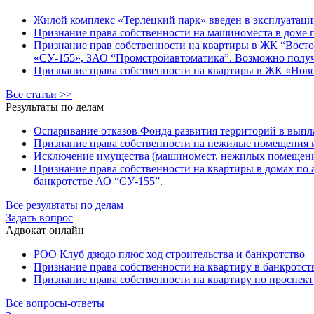
Жилой комплекс «Терлецкий парк» введен в эксплуатаци
Признание права собственности на машиноместа в доме по
Признание прав собственности на квартиры в ЖК “Восточ
«СУ-155», ЗАО “Промстройавтоматика”. Возможно получ
Признание права собственности на квартиры в ЖК «Новоко
Все статьи >>
Результаты по делам
Оспаривание отказов Фонда развития территорий в выпла
Признание права собственности на нежилые помещения
Исключение имущества (машиномест, нежилых помещений
Признание права собственности на квартиры в домах по ад
банкротстве АО “СУ-155”.
Все результаты по делам
Задать вопрос
Адвокат онлайн
РОО Клуб дзюдо плюс ход строительства и банкротство
Признание права собственности на квартиру в банкротст
Признание права собственности на квартиру по проспект
Все вопросы-ответы