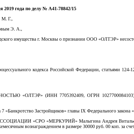
 2019 года по делу № А41-78842/15
М. Г.,
вым Э. А.,
родского имущества г. Москвы о признании ООО «ОЛТЭР» несост
 процессуального кодекса Российской Федерации, статьями 124-
 «ОЛТЭР» (ИНН 7705392409, ОГРН 1027700084103) несо
 «Банкротство Застройщиков» главы IX Федерального закона «О
АССОЦИАЦИИ «СРО «МЕРКУРИЙ» Малыгина Андрея Витальевич
емесячным вознаграждением в размере 30000 руб. 00 коп. за сч