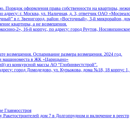
ю. Порядок оформления права собственности на квартиры, неж
 адресу: г. Москва, ул. Наличная, д. 3, ответчик ОАО «Мосреал
ный” в г. Звенигород, район «Восточный», 3-й микрорайон, дом
ение квартиры, а не возмещения.
сино-2», 16-й корпус, по адресу: город Реутов, Носовихинское 
те возмещения. Оспаривание размера возмещения. 2024 год.
 и машиноместа в ЖК «Царицыно»
) из конкурсной массы АО “Глобинвестстрой”.
ресу: город Домодедово, ул. Курыжова, дома №18, 18 корпус 1, 28
ве Главмосстроя
у Ракетостроителей дом 7 в Долгопрудном и включение в реестр