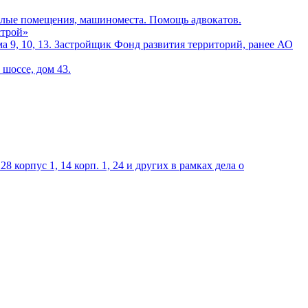
илые помещения, машиноместа. Помощь адвокатов.
строй»
а 9, 10, 13. Застройщик Фонд развития территорий, ранее АО
шоссе, дом 43.
 корпус 1, 14 корп. 1, 24 и других в рамках дела о