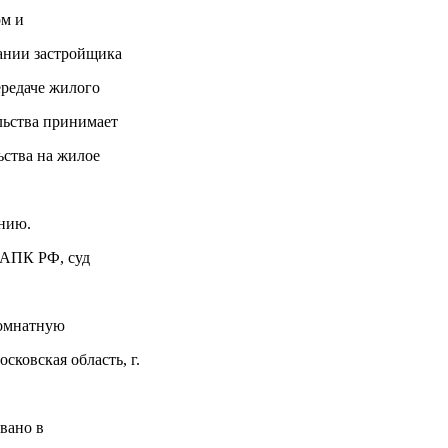
ом и
нании застройщика
ередаче жилого
льства принимает
ьства на жилое
нию.
8 АПК РФ, суд
комнатную
сковская область, г.
вано в