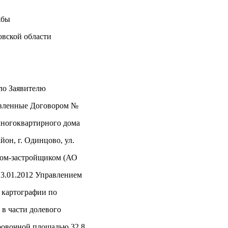
жбы
овской области
ло Заявителю
новленные Договором №
 многоквартирного дома
он, г. Одинцово, ул.
ком-застройщиком (АО
.01.2012 Управлением
 картографии по
 в части долевого
ровочной площадью 32,8