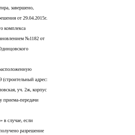
тира, завершено,
ешения от 29.04.2015г.
го комплекса
тановлением №1182 от
 Одинцовского
 расположенную
.9 (строительный адрес:
овская, уч. 2ж, корпус
ту приема-передачи
» в случае, если
получено разрешение