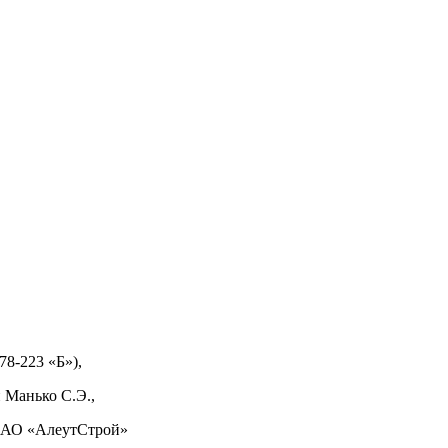
8-223 «Б»),
 Манько С.Э.,
е АО «АлеутСтрой»