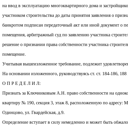
на ввод в эксплуатацию многоквартирного дома и застройщик
участником строительства до даты принятия заявления о приз
банкротом подписан передаточный акт или иной документ о п
помещения, арбитражный суд по заявлению участника строите
решение о признании права собственности участника строител
помещение.
Учитывая вышеизложенное требование, подлежит удовлетворе
На основании изложенного, руководствуясь ст. ст. 184-186, 18
О П Р Е Д Е Л И Л:
Признать за Ключниковым А.Н. право собственности на одно
квартиру № 190, секция 3, этаж 8, расположенную по адресу: Мо
Одинцово, ул. Гвардейская, д.9.
Определение вступает в силу немедленно и может быть обжало