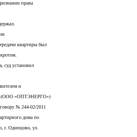
признании права
держал.
ив
передачи квартиры был
нкротом.
, суд установил
явителем и
О» (ООО «ОПТЭНЕРГО»)
говору № 244-02/2011
вартирного дома по
, г. Одинцово, ул.