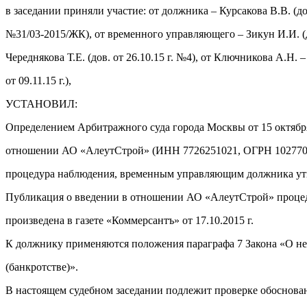
в заседании приняли участие: от должника – Курсакова В.В. (дов
№31/03-2015/ЖК), от временного управляющего – Зикун И.И. (до
Череднякова Т.Е. (дов. от 26.10.15 г. №4), от Ключникова А.Н. –
от 09.11.15 г.),
УСТАНОВИЛ:
Определением Арбитражного суда города Москвы от 15 октября
отношении АО «АлеутСтрой» (ИНН 7726251021, ОГРН 1027700
процедура наблюдения, временным управляющим должника ут
Публикация о введении в отношении АО «АлеутСтрой» проце
произведена в газете «Коммерсантъ» от 17.10.2015 г.
К должнику применяются положения параграфа 7 Закона «О не
(банкротстве)».
В настоящем судебном заседании подлежит проверке обоснова