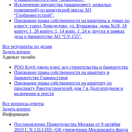
Исключение имущества (машиномест, нежилых
помещений) из конкурсной массы АО
“Глобинвестстрой”.
Признание права собственности на квартиры в домах по
адресу: город Домодедово, ул. Курыжова, дома №18, 18
корпус 1, 28 корпус 1, 14 корп. 1, 24 и других в рамках
дела о банкротстве АО “СУ-155”.
Все результаты по делам
Задать вопрос
Адвокат онлайн
РОО Клуб дзюдо плюс ход строительства и банкротство
Признание права собственности на квартиру в
банкротстве Главмосстроя
Признание права собственности на квартиру по
проспекту Ракетостроителей дом 7 в Долгопрудном и
включение в реестр
Все вопросы-ответы
Задать вопрос
Информация
Постановление Правительства Москвы от 9 октября
2019 Г. N 1313-ПП «Об учреждении Московского фонда