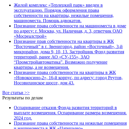
Жилой комплекс «Терлецкий парк» введен в
эксплуатацию. Порядок оформления права
собственности на квартиры, нежилые помещения,
машиноместа. Помощь адвокатов.
Признание права собственности на машиноместа в доме
по адресу: г. Москва, ул. Наличная, д. 3, ответчик ОАО
«Мосреалстрой»
Признание прав собственности на квартиры в ЖК
“Восточный” в г. Звенигород, район «Восточный», 3-й
микрорайон, дома 9, 10, 13. Застройщик Фонд развития
территорий, ранее АО «СУ-155», ЗАО
“Промстройавтоматика”. Возможно получение
квартиры, а не возмещения.
Признание права собственности на квартиры в ЖК
«Новокосино-2», 16-й корпус, по адресу: город Реутов,
Носовихинское шоссе, дом 43.
Все статьи >>
Результаты по делам
Оспаривание отказов Фонда развития территорий в
выплате возмещения. Оспаривание размера возмещения.
2024 год.
Признание права собственности на нежилые помещения
и машиноместа в ЖК «Царицыно»