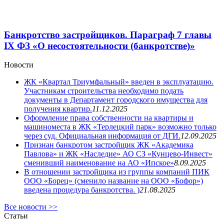
Банкротство застройщиков. Параграф 7 главы
IX ФЗ «О несостоятельности (банкротстве)»
Новости
ЖК «Квартал Триумфальный» введен в эксплуатацию.
Участникам строительства необходимо подать
документы в Департамент городского имущества для
получения квартир.
11.12.2025
Оформление права собственности на квартиры и
машиноместа в ЖК «Терлецкий парк» возможно только
через суд. Официальная информация от ДГИ.
12.09.2025
Признан банкротом застройщик ЖК «Академика
Павлова» и ЖК «Наследие» АО СЗ «Кунцево-Инвест»
сменивший наименование на АО «Ипское»
8.09.2025
В отношении застройщика из группы компаний ПИК
ООО «Борец» (сменило название на ООО «Бофор»)
введена процедура банкротства. )
21.08.2025
Все новости >>
Статьи