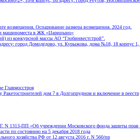
сино-2», 16-й корпус, по адресу: город Реутов, Носовихинское 
те возмещения. Оспаривание размера возмещения. 2024 год.
 и машиноместа в ЖК «Царицыно»
) из конкурсной массы АО “Глобинвестстрой”.
ресу: город Домодедово, ул. Курыжова, дома №18, 18 корпус 1, 28
ве Главмосстроя
у Ракетостроителей дом 7 в Долгопрудном и включение в реестр
 Г. N 1313-ПП «Об учреждении Московского фонда защиты прав 
сти по состоянию на 5 декабря 2018 года
ного хозяйства РФ от 12 августа 2016 г. N 560/пр