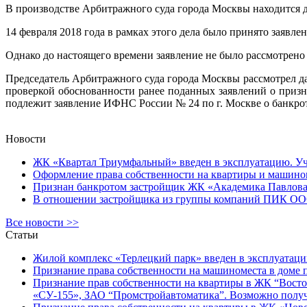
В производстве Арбитражного суда города Москвы находится
14 февраля 2018 года в рамках этого дела было принято заявле
Однако до настоящего времени заявление не было рассмотрено 
Председатель Арбитражного суда города Москвы рассмотрел дан
проверкой обоснованности ранее поданных заявлений о приз
подлежит заявление ИФНС России № 24 по г. Москве о банкро
Новости
ЖК «Квартал Триумфальный» введен в эксплуатацию. Уча
Оформление права собственности на квартиры и машином
Признан банкротом застройщик ЖК «Академика Павлова
В отношении застройщика из группы компаний ПИК ООО 
Все новости >>
Статьи
Жилой комплекс «Терлецкий парк» введен в эксплуатаци
Признание права собственности на машиноместа в доме по
Признание прав собственности на квартиры в ЖК “Восточ
«СУ-155», ЗАО “Промстройавтоматика”. Возможно получ