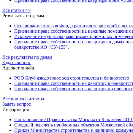
Признание права собственности на квартиры в ЖК «Новоко
Все статьи >>
Результаты по делам
Оспаривание отказов Фонда развития территорий в выпла
Признание права собственности на нежилые помещения
Исключение имущества (машиномест, нежилых помещений
Признание права собственности на квартиры в домах по ад
банкротстве АО “СУ-155”.
Все результаты по делам
Задать вопрос
Адвокат онлайн
РОО Клуб дзюдо плюс ход строительства и банкротство
Признание права собственности на квартиру в банкротст
Признание права собственности на квартиру по проспект
Все вопросы-ответы
Задать вопрос
Информация
Постановление Правительства Москвы от 9 октября 2019
Сводный перечень проблемных объектов Московской обла
Приказ Министерства строительства и жилищно-коммуналь