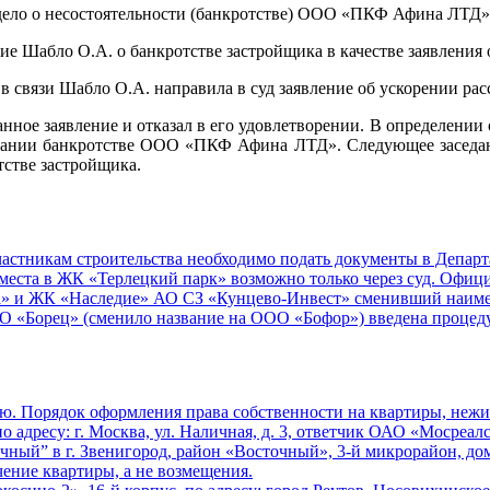
 дело о несостоятельности (банкротстве) ООО «ПКФ Афина ЛТД
ние Шабло О.А. о банкротстве застройщика в качестве заявления 
в связи Шабло О.А. направила в суд заявление об ускорении рас
ное заявление и отказал в его удовлетворении. В определении о
нании банкротстве ООО «ПКФ Афина ЛТД». Следующее заседание
тстве застройщика.
стникам строительства необходимо подать документы в Департа
еста в ЖК «Терлецкий парк» возможно только через суд. Офиц
» и ЖК «Наследие» АО СЗ «Кунцево-Инвест» сменивший наиме
«Борец» (сменило название на ООО «Бофор») введена процедур
ю. Порядок оформления права собственности на квартиры, неж
 адресу: г. Москва, ул. Наличная, д. 3, ответчик ОАО «Мосреал
ный” в г. Звенигород, район «Восточный», 3-й микрорайон, дом
ение квартиры, а не возмещения.