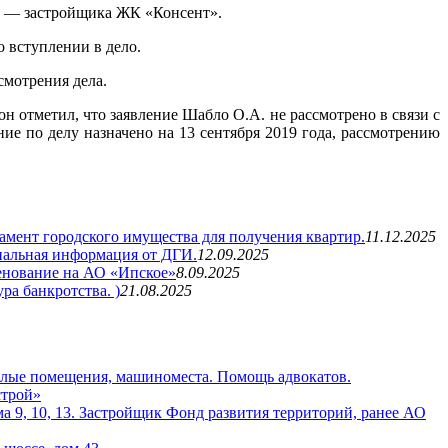
» — застройщика ЖК «Консент».
о вступлении в дело.
смотрения дела.
н отметил, что заявление Шабло О.А. не рассмотрено в связи с
 по делу назначено на 13 сентября 2019 года, рассмотрению
мент городского имущества для получения квартир.
11.12.2025
иальная информация от ДГИ.
12.09.2025
нование на АО «Ипское»
8.09.2025
а банкротства. )
21.08.2025
илые помещения, машиноместа. Помощь адвокатов.
строй»
а 9, 10, 13. Застройщик Фонд развития территорий, ранее АО