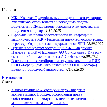
Новости
ЖК «Квартал Триумфальный» введен в эксплуатацию.
Участникам строительства необходимо подать
документы в Департамент городского имущества для
получения квартир.
11.12.2025
Оформление права собственности на квартиры и
машиноместа в ЖК «Терлецкий парк» возможно только
через суд. Официальная информация от ДГИ.
12.09.2025
Признан банкротом застройщик ЖК «Академика
Павлова» и ЖК «Наследие» АО СЗ «Кунцево-Инвест»
сменивший наименование на АО «Ипское»
8.09.2025
В отношении застройщика из группы компаний ПИК
ООО «Борец» (сменило название на ООО «Бофор»)
введена процедура банкротства. )
21.08.2025
Все новости >>
Статьи
Жилой комплекс «Терлецкий парк» введен в
эксплуатацию. Порядок оформления права
собственности на квартиры, нежилые помещения,
машиноместа. Помощь адвокатов.