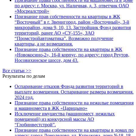
Признание права собственности на машиноместа в доме
по адресу: г. Москва, ул. Наличная, д. 3, ответчик ОАО
«Мосреалстрой»
Признание прав собственности на квартиры в ЖК
“Восточный” в г. Звенигород, район «Восточный», 3-й
микрорайон, дома 9, 10, 13. Застройщик Фонд развития
территорий, ранее АО «СУ-155», ЗАО
“Промстройавтоматика”. Возможно получение
квартиры, а не возмещения.
Признание права собственности на квартиры в ЖК
«Новокосино-2», 16-й корпус, по адресу: город Реутов,
Носовихинское шоссе, дом 43.
Все статьи >>
Результаты по делам
Оспаривание отказов Фонда развития территорий в
выплате возмещения. Оспаривание размера возмещения.
2024 год.
Признание права собственности на нежилые помещения
и машиноместа в ЖК «Царицыно»
Исключение имущества (машиномест, нежилых
помещений) из конкурсной массы АО
“Глобинвестстрой”.
Признание права собственности на квартиры в домах по
адресу: город Домодедово, ул. Курыжова, дома №18, 18