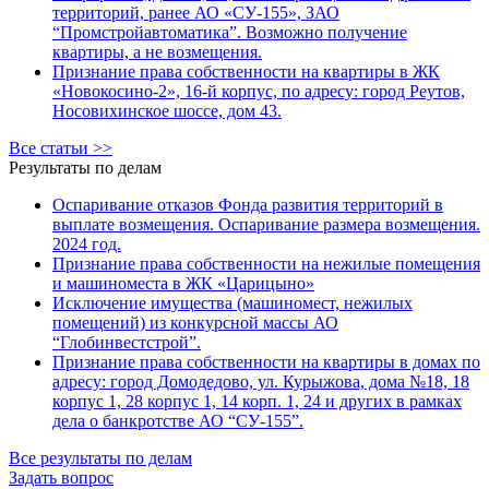
территорий, ранее АО «СУ-155», ЗАО
“Промстройавтоматика”. Возможно получение
квартиры, а не возмещения.
Признание права собственности на квартиры в ЖК
«Новокосино-2», 16-й корпус, по адресу: город Реутов,
Носовихинское шоссе, дом 43.
Все статьи >>
Результаты по делам
Оспаривание отказов Фонда развития территорий в
выплате возмещения. Оспаривание размера возмещения.
2024 год.
Признание права собственности на нежилые помещения
и машиноместа в ЖК «Царицыно»
Исключение имущества (машиномест, нежилых
помещений) из конкурсной массы АО
“Глобинвестстрой”.
Признание права собственности на квартиры в домах по
адресу: город Домодедово, ул. Курыжова, дома №18, 18
корпус 1, 28 корпус 1, 14 корп. 1, 24 и других в рамках
дела о банкротстве АО “СУ-155”.
Все результаты по делам
Задать вопрос