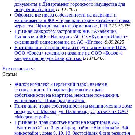
документы в Департамент городского имущества для
получения квартир.
11.12.2025
Оформление права собственности на квартиры и
машиноместа в ЖК «Терлецкий парк» возможно только
через суд. Официальная информация от ДГИ.
12.09.2025
Признан банкротом застройщик ЖК «Академика
Павлова» и ЖК «Наследие» АО СЗ «Кунцево-Инвест»
сменивший наименование на АО «Ипское»
8.09.2025
В отношении застройщика из группы компаний ПИК
ООО «Борец» (сменило название на ООО «Бофор»)
введена процедура банкротства. )
21.08.2025
Все новости >>
Статьи
Жилой комплекс «Терлецкий парк» введен в
эксплуатацию. Порядок оформления права
собственности на квартиры, нежилые помещения,
машиноместа. Помощь адвокатов.
Признание права собственности на машиноместа в доме
по адресу: г. Москва, ул. Наличная, д. 3, ответчик ОАО
«Мосреалстрой»
Признание прав собственности на квартиры в ЖК
“Восточный” в г. Звенигород, район «Восточный», 3-й
микрорайон, дома 9, 10, 13. Застройщик Фонд развития