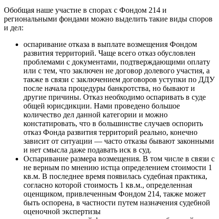
Обобщая наше участие в спорах с Фондом 214 и
региональными фондами можно выделить такие виды споров
и дел:
оспаривание отказа в выплате возмещения Фондом
развития территорий. Чаще всего отказ обусловлен
проблемами с документами, подтверждающими оплату
или с тем, что заключен не договор долевого участия, а
также в связи с заключением договоров уступки по ДДУ
после начала процедуры банкротства, но бывают и
другие причины. Отказ необходимо оспаривать в суде
общей юрисдикции. Нами проведено большое
количество дел данной категории и можно
констатировать, что в большинстве случаев оспорить
отказ Фонда развития территорий реально, конечно
зависит от ситуации — часто отказы бывают законными
и нет смысла даже подавать иск в суд.
Оспаривание размера возмещения. В том числе в связи с
не верным по мнению истца определением стоимости 1
кв.м. В последнее время появилась судебная практика,
согласно которой стоимость 1 кв.м., определенная
оценщиком, привлеченным Фондом 214, также может
быть оспорена, в частности путем назначения судебной
оценочной экспертизы