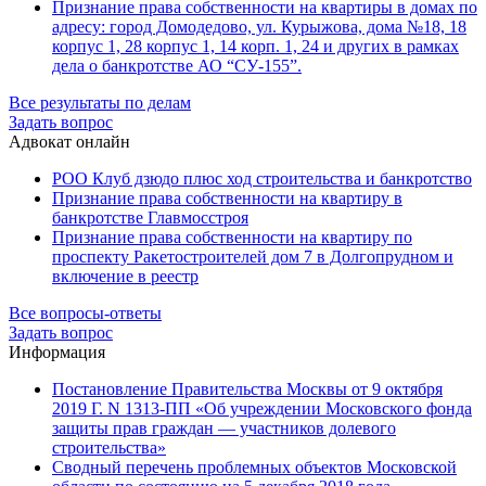
Признание права собственности на квартиры в домах по
адресу: город Домодедово, ул. Курыжова, дома №18, 18
корпус 1, 28 корпус 1, 14 корп. 1, 24 и других в рамках
дела о банкротстве АО “СУ-155”.
Все результаты по делам
Задать вопрос
Адвокат онлайн
РОО Клуб дзюдо плюс ход строительства и банкротство
Признание права собственности на квартиру в
банкротстве Главмосстроя
Признание права собственности на квартиру по
проспекту Ракетостроителей дом 7 в Долгопрудном и
включение в реестр
Все вопросы-ответы
Задать вопрос
Информация
Постановление Правительства Москвы от 9 октября
2019 Г. N 1313-ПП «Об учреждении Московского фонда
защиты прав граждан — участников долевого
строительства»
Сводный перечень проблемных объектов Московской