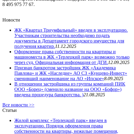
8 495 975 77 67.
Новости
ЖК «Квартал Триумфальный» введен в эксплуатацию.
Участникам строительства необходимо подать
документы в Департамент городского имущества для
получения квартир.
11.12.2025
Оформление права собственности на квартиры и
машиноместа в ЖК «Терлецкий парк» возможно только
через суд. Официальная информация от ДГИ.
12.09.2025
Признан банкротом застройщик ЖК «Академика
Павлова» и ЖК «Наследие» АО СЗ «Кунцево-Инвест»
сменивший наименование на АО «Ипское»
8.09.2025
В отношении застройщика из группы компаний ПИК
ООО «Борец» (сменило название на ООО «Бофор»)
введена процедура банкротства. )
21.08.2025
Все новости >>
Статьи
Жилой комплекс «Терлецкий парк» введен в
эксплуатацию. Порядок оформления права
собственности на квартиры, нежилые помещения,