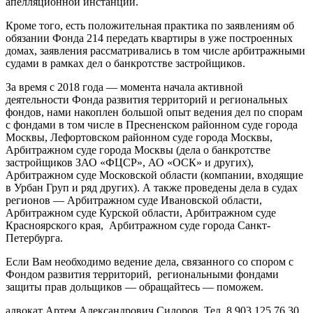
апелляционной инстанций.
Кроме того, есть положительная практика по заявлениям об
обязании Фонда 214 передать квартиры в уже построенных
домах, заявления рассматривались в том числе арбитражными
судами в рамках дел о банкротстве застройщиков.
За время с 2018 года — момента начала активной
деятельности Фонда развития территорий и региональных
фондов, нами накоплен большой опыт ведения дел по спорам
с фондами в том числе в Пресненском районном суде города
Москвы, Лефортовском районном суде города Москвы,
Арбитражном суде города Москвы (дела о банкротстве
застройщиков ЗАО «ФЦСР», АО «ОСК» и других),
Арбитражном суде Московской области (компании, входящие
в Урбан Груп и ряд других). А также проведены дела в судах
регионов — Арбитражном суде Ивановской области,
Арбитражном суде Курской области, Арбитражном суде
Красноярского края, Арбитражном суде города Санкт-
Петербурга.
Если Вам необходимо ведение дела, связанного со спором с
Фондом развития территорий, региональными фондами
защиты прав дольщиков — обращайтесь — поможем.
адвокат Артем Александрович Сидоров. Тел. 8 903 125 76 30,