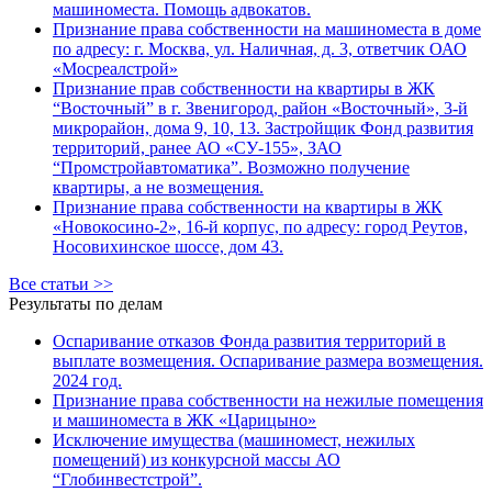
машиноместа. Помощь адвокатов.
Признание права собственности на машиноместа в доме
по адресу: г. Москва, ул. Наличная, д. 3, ответчик ОАО
«Мосреалстрой»
Признание прав собственности на квартиры в ЖК
“Восточный” в г. Звенигород, район «Восточный», 3-й
микрорайон, дома 9, 10, 13. Застройщик Фонд развития
территорий, ранее АО «СУ-155», ЗАО
“Промстройавтоматика”. Возможно получение
квартиры, а не возмещения.
Признание права собственности на квартиры в ЖК
«Новокосино-2», 16-й корпус, по адресу: город Реутов,
Носовихинское шоссе, дом 43.
Все статьи >>
Результаты по делам
Оспаривание отказов Фонда развития территорий в
выплате возмещения. Оспаривание размера возмещения.
2024 год.
Признание права собственности на нежилые помещения
и машиноместа в ЖК «Царицыно»
Исключение имущества (машиномест, нежилых
помещений) из конкурсной массы АО
“Глобинвестстрой”.