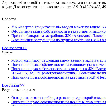
Адвокаты «Правовой защиты» оказывают услуги по подготовке
в суде. Для консультации позвоните по тел. 8 919 410-94-488, 4
Новости
ЖК «Квартал Триумфальный» введен в эксплуатацию. Уча
Оформление права собственности на квартиры и машином
Признан банкротом застройщик ЖК «Академика Павлова
В отношении застройщика из группы компаний ПИК ООО 
Все новости >>
Статьи
Жилой комплекс «Терлецкий парк» введен в эксплуатаци
Признание права собственности на машиноместа в доме по
Признание прав собственности на квартиры в ЖК “Восточ
«СУ-155», ЗАО “Промстройавтоматика”. Возможно получ
Признание права собственности на квартиры в ЖК «Новоко
Все статьи >>
Результаты по делам
Оспаривание отказов Фонда развития территорий в выпла
Признание права собственности на нежилые помещения