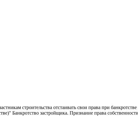
стникам строительства отстаивать свои права при банкротстве з
тстве)" Банкротство застройщика. Признание права собственнос