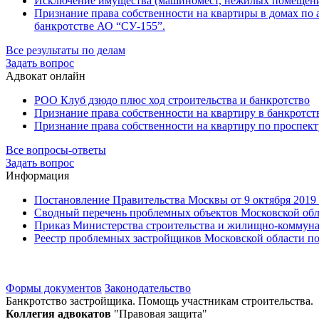
Исключение имущества (машиномест, нежилых помещений
Признание права собственности на квартиры в домах по ад
банкротстве АО “СУ-155”.
Все результаты по делам
Задать вопрос
Адвокат онлайн
РОО Клуб дзюдо плюс ход строительства и банкротство
Признание права собственности на квартиру в банкротст
Признание права собственности на квартиру по проспект
Все вопросы-ответы
Задать вопрос
Информация
Постановление Правительства Москвы от 9 октября 2019
Сводный перечень проблемных объектов Московской обла
Приказ Министерства строительства и жилищно-коммуналь
Реестр проблемных застройщиков Московской области по 
Формы документов
Законодательство
Банкротство застройщика. Помощь участникам строительства.
Коллегия адвокатов
"Правовая защита"