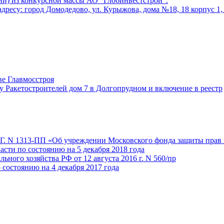
) из конкурсной массы АО “Глобинвестстрой”.
ресу: город Домодедово, ул. Курыжова, дома №18, 18 корпус 1, 28
ве Главмосстроя
у Ракетостроителей дом 7 в Долгопрудном и включение в реестр
 Г. N 1313-ПП «Об учреждении Московского фонда защиты прав 
сти по состоянию на 5 декабря 2018 года
ного хозяйства РФ от 12 августа 2016 г. N 560/пр
состоянию на 4 декабря 2017 года