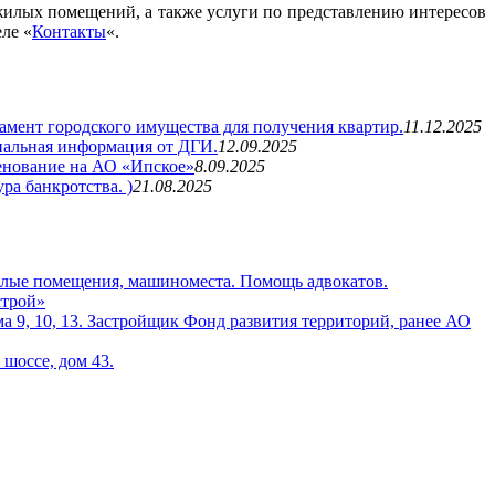
жилых помещений, а также услуги по представлению интересов
еле «
Контакты
«.
мент городского имущества для получения квартир.
11.12.2025
иальная информация от ДГИ.
12.09.2025
нование на АО «Ипское»
8.09.2025
а банкротства. )
21.08.2025
илые помещения, машиноместа. Помощь адвокатов.
строй»
а 9, 10, 13. Застройщик Фонд развития территорий, ранее АО
шоссе, дом 43.