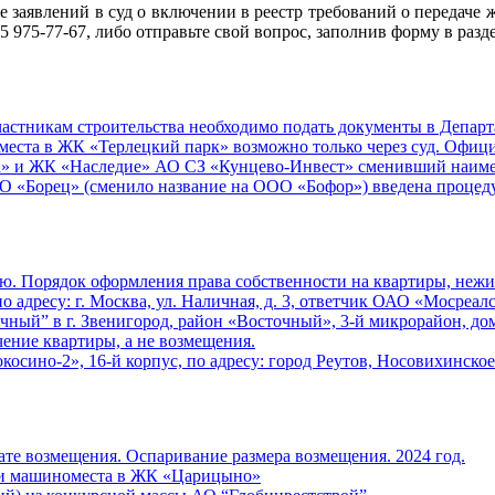
 заявлений в суд о включении в реестр требований о передаче 
95 975-77-67, либо отправьте свой вопрос, заполнив форму в разд
стникам строительства необходимо подать документы в Департа
еста в ЖК «Терлецкий парк» возможно только через суд. Офиц
» и ЖК «Наследие» АО СЗ «Кунцево-Инвест» сменивший наиме
«Борец» (сменило название на ООО «Бофор») введена процедур
ю. Порядок оформления права собственности на квартиры, неж
 адресу: г. Москва, ул. Наличная, д. 3, ответчик ОАО «Мосреал
ный” в г. Звенигород, район «Восточный», 3-й микрорайон, дом
ение квартиры, а не возмещения.
сино-2», 16-й корпус, по адресу: город Реутов, Носовихинское 
те возмещения. Оспаривание размера возмещения. 2024 год.
 и машиноместа в ЖК «Царицыно»