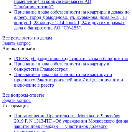
помещений) из конкурсной массы АО
“Глобинвестстрой”.
Признание права собственности на квартиры в домах по
адресу: город Домодедово, ул. Курыжова, дома №18, 18
корпус 1, 28 корпус 1, 14 корп. 1, 24 и других в рамках
дела о банкротстве АО “СУ-155”.
Все результаты по делам
Задать вопрос
Адвокат онлайн
РОО Клуб дзюдо плюс ход строительства и банкротство
Признание права собственности на квартиру в
банкротстве Главмосстроя
Признание права собственности на квартиру по
проспекту Ракетостроителей дом 7 в Долгопрудном и
включение в реестр
Все вопросы-ответы
Задать вопрос
Информация
Постановление Правительства Москвы от 9 октября
2019 Г. N 1313-ПП «Об учреждении Московского фонда
защиты прав граждан — участников долевого
строительства»