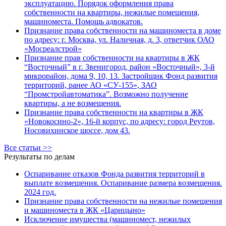
эксплуатацию. Порядок оформления права
собственности на квартиры, нежилые помещения,
машиноместа. Помощь адвокатов.
Признание права собственности на машиноместа в доме
по адресу: г. Москва, ул. Наличная, д. 3, ответчик ОАО
«Мосреалстрой»
Признание прав собственности на квартиры в ЖК
“Восточный” в г. Звенигород, район «Восточный», 3-й
микрорайон, дома 9, 10, 13. Застройщик Фонд развития
территорий, ранее АО «СУ-155», ЗАО
“Промстройавтоматика”. Возможно получение
квартиры, а не возмещения.
Признание права собственности на квартиры в ЖК
«Новокосино-2», 16-й корпус, по адресу: город Реутов,
Носовихинское шоссе, дом 43.
Все статьи >>
Результаты по делам
Оспаривание отказов Фонда развития территорий в
выплате возмещения. Оспаривание размера возмещения.
2024 год.
Признание права собственности на нежилые помещения
и машиноместа в ЖК «Царицыно»
Исключение имущества (машиномест, нежилых