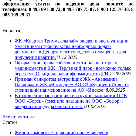
оформления услуги по ведению дела, звоните по
телефонам: 8 495 691 38 72, 8 495 787 75 07, 8 903 125 76 30, 8
985 109 29 31.
Новости
ЖК «Квартал Триумфальный» введен в эксплуатацию.
Участникам строительства необходимо подать
документы в Департамент городского имущества для
получения квартир.
11.12.2025
Оформление права собственности на квартиры и
машиноместа в ЖК «Терлецкий парк» возможно только
через суд. Официальная информация от ДГИ.
12.09.2025
Признан банкротом застройщик ЖК «Академика
Павлова» и ЖК «Наследие» АО СЗ «Кунцево-Инвест»
сменивший наименование на АО «Ипское»
8.09.2025
В отношении застройщика из группы компаний ПИК
ООО «Борец» (сменило название на ООО «Бофор»)
введена процедура банкротства. )
21.08.2025
Все новости >>
Статьи
Жилой комплекс «Терлецкий парк» введен в