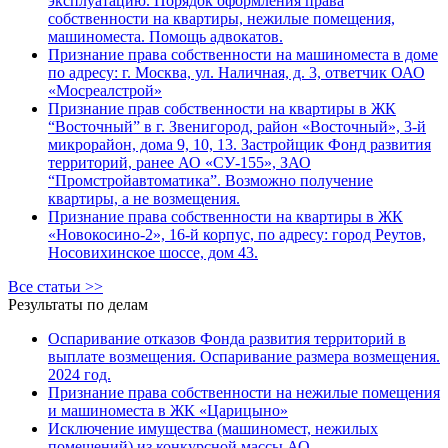
эксплуатацию. Порядок оформления права
собственности на квартиры, нежилые помещения,
машиноместа. Помощь адвокатов.
Признание права собственности на машиноместа в доме
по адресу: г. Москва, ул. Наличная, д. 3, ответчик ОАО
«Мосреалстрой»
Признание прав собственности на квартиры в ЖК
“Восточный” в г. Звенигород, район «Восточный», 3-й
микрорайон, дома 9, 10, 13. Застройщик Фонд развития
территорий, ранее АО «СУ-155», ЗАО
“Промстройавтоматика”. Возможно получение
квартиры, а не возмещения.
Признание права собственности на квартиры в ЖК
«Новокосино-2», 16-й корпус, по адресу: город Реутов,
Носовихинское шоссе, дом 43.
Все статьи >>
Результаты по делам
Оспаривание отказов Фонда развития территорий в
выплате возмещения. Оспаривание размера возмещения.
2024 год.
Признание права собственности на нежилые помещения
и машиноместа в ЖК «Царицыно»
Исключение имущества (машиномест, нежилых
помещений) из конкурсной массы АО