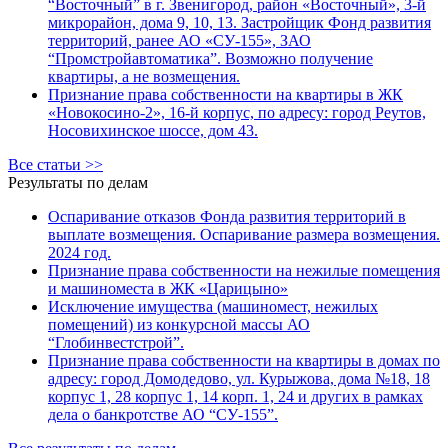
“Восточный” в г. Звенигород, район «Восточный», 3-й
микрорайон, дома 9, 10, 13. Застройщик Фонд развития
территорий, ранее АО «СУ-155», ЗАО
“Промстройавтоматика”. Возможно получение
квартиры, а не возмещения.
Признание права собственности на квартиры в ЖК
«Новокосино-2», 16-й корпус, по адресу: город Реутов,
Носовихинское шоссе, дом 43.
Все статьи >>
Результаты по делам
Оспаривание отказов Фонда развития территорий в
выплате возмещения. Оспаривание размера возмещения.
2024 год.
Признание права собственности на нежилые помещения
и машиноместа в ЖК «Царицыно»
Исключение имущества (машиномест, нежилых
помещений) из конкурсной массы АО
“Глобинвестстрой”.
Признание права собственности на квартиры в домах по
адресу: город Домодедово, ул. Курыжова, дома №18, 18
корпус 1, 28 корпус 1, 14 корп. 1, 24 и других в рамках
дела о банкротстве АО “СУ-155”.