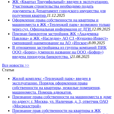
ЖК «Квартал Триумфальный» введен в эксплуатацию.
Участникам строительства необходимо подать
документы в Департамент городского имущества для
получения квартир.
11.12.2025
Оформление права собственности на квартиры и
машиноместа в ЖК «Терлецкий парк» возможно только
через суд. Официальная информация от ДГИ.
12.09.2025
Признан банкротом застройщик ЖК «Академика
Павлова» и ЖК «Наследие» АО СЗ «Кунцево-Инвест»
сменивший наименование на АО «Ипское»
8.09.2025
В отношении застройщика из группы компаний ПИК
ООО «Борец» (сменило название на ООО «Бофор»)
введена процедура банкротства. )
21.08.2025
Все новости >>
Статьи
Жилой комплекс «Терлецкий парк» введен в
эксплуатацию. Порядок оформления права
собственности на квартиры, нежилые помещения,
машиноместа. Помощь адвокатов.
Признание права собственности на машиноместа в доме
по адресу: г. Москва, ул. Наличная, д. 3, ответчик ОАО
«Мосреалстрой»
Признание прав собственности на квартиры в ЖК