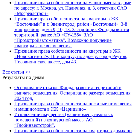
Признание права собственности на машиноместа в доме
по адресу: г. Москва, ул. Наличная, д. 3, ответчик ОАО
«Мосреалстрой»
Признание прав собственности на квартиры в ЖК
“Восточный” в г. Звенигород, район «Восточный», 3-й
микрорайон, дома 9, 10, 13. Застройщик Фонд развития
территорий, ранее АО «СУ-155», ЗАО
“Промстройавтоматика”. Возможно получение
квартиры, а не возмещения.
Признание права собственности на квартиры в ЖК
«Новокосино-2», 16-й корпус, по адресу: город Реутов,
Носовихинское шоссе, дом 43.
Все статьи >>
Результаты по делам
Оспаривание отказов Фонда развития территорий в
выплате возмещения. Оспаривание размера возмещения.
2024 год.
Признание права собственности на нежилые помещения
и машиноместа в ЖК «Царицыно»
Исключение имущества (машиномест, нежилых
помещений) из конкурсной массы АО
“Глобинвестстрой”.
Признание права собственности на квартиры в домах по