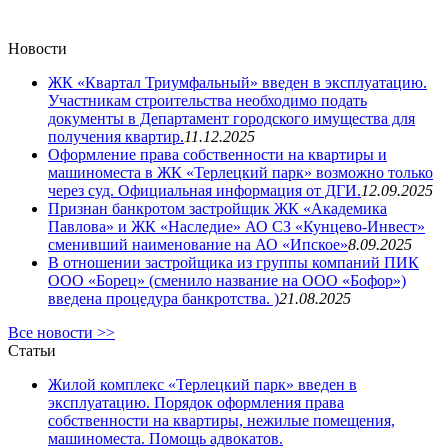
Новости
ЖК «Квартал Триумфальный» введен в эксплуатацию.
Участникам строительства необходимо подать
документы в Департамент городского имущества для
получения квартир.
11.12.2025
Оформление права собственности на квартиры и
машиноместа в ЖК «Терлецкий парк» возможно только
через суд. Официальная информация от ДГИ.
12.09.2025
Признан банкротом застройщик ЖК «Академика
Павлова» и ЖК «Наследие» АО СЗ «Кунцево-Инвест»
сменивший наименование на АО «Ипское»
8.09.2025
В отношении застройщика из группы компаний ПИК
ООО «Борец» (сменило название на ООО «Бофор»)
введена процедура банкротства. )
21.08.2025
Все новости >>
Статьи
Жилой комплекс «Терлецкий парк» введен в
эксплуатацию. Порядок оформления права
собственности на квартиры, нежилые помещения,
машиноместа. Помощь адвокатов.