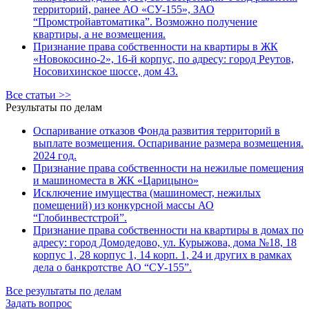
территорий, ранее АО «СУ-155», ЗАО
“Промстройавтоматика”. Возможно получение
квартиры, а не возмещения.
Признание права собственности на квартиры в ЖК
«Новокосино-2», 16-й корпус, по адресу: город Реутов,
Носовихинское шоссе, дом 43.
Все статьи >>
Результаты по делам
Оспаривание отказов Фонда развития территорий в
выплате возмещения. Оспаривание размера возмещения.
2024 год.
Признание права собственности на нежилые помещения
и машиноместа в ЖК «Царицыно»
Исключение имущества (машиномест, нежилых
помещений) из конкурсной массы АО
“Глобинвестстрой”.
Признание права собственности на квартиры в домах по
адресу: город Домодедово, ул. Курыжова, дома №18, 18
корпус 1, 28 корпус 1, 14 корп. 1, 24 и других в рамках
дела о банкротстве АО “СУ-155”.
Все результаты по делам
Задать вопрос