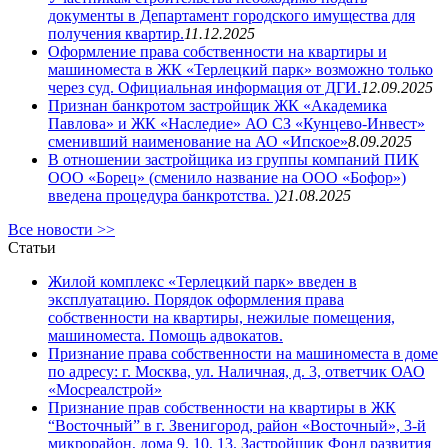
документы в Департамент городского имущества для
получения квартир.
11.12.2025
Оформление права собственности на квартиры и
машиноместа в ЖК «Терлецкий парк» возможно только
через суд. Официальная информация от ДГИ.
12.09.2025
Признан банкротом застройщик ЖК «Академика
Павлова» и ЖК «Наследие» АО СЗ «Кунцево-Инвест»
сменивший наименование на АО «Ипское»
8.09.2025
В отношении застройщика из группы компаний ПИК
ООО «Борец» (сменило название на ООО «Бофор»)
введена процедура банкротства. )
21.08.2025
Все новости >>
Статьи
Жилой комплекс «Терлецкий парк» введен в
эксплуатацию. Порядок оформления права
собственности на квартиры, нежилые помещения,
машиноместа. Помощь адвокатов.
Признание права собственности на машиноместа в доме
по адресу: г. Москва, ул. Наличная, д. 3, ответчик ОАО
«Мосреалстрой»
Признание прав собственности на квартиры в ЖК
“Восточный” в г. Звенигород, район «Восточный», 3-й
микрорайон, дома 9, 10, 13. Застройщик Фонд развития